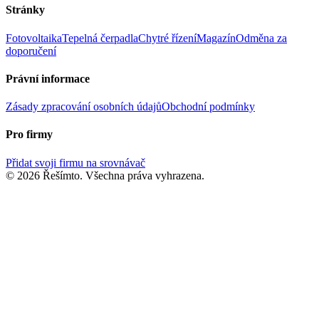
Stránky
Fotovoltaika
Tepelná čerpadla
Chytré řízení
Magazín
Odměna za
doporučení
Právní informace
Zásady zpracování osobních údajů
Obchodní podmínky
Pro firmy
Přidat svoji firmu na srovnávač
© 2026 Řešímto. Všechna práva vyhrazena.